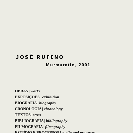
Murmuratio, 2001
OBRAS
|
works
EXPOSIÇÕES
|
exhibition
BIOGRAFIA
|
biography
CRONOLOGIA
|
chronology
TEXTOS
|
texts
BIBLIOGRAFIA
|
bibliography
FILMOGRAFIA
|
filmography
ESTÚDIO E PROCESSOS
|
studio and processes