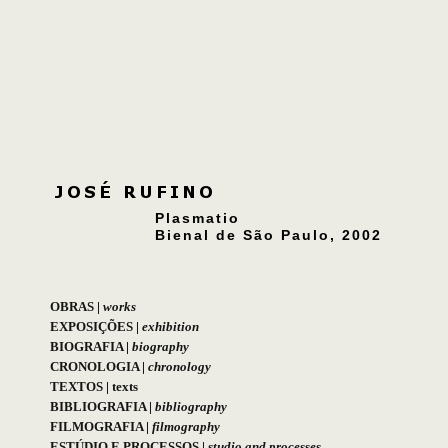
Plasmatio
Bienal de São Paulo, 2002
OBRAS
|
works
EXPOSIÇÕES
|
exhibition
BIOGRAFIA
|
biography
CRONOLOGIA
|
chronology
TEXTOS
|
texts
BIBLIOGRAFIA
|
bibliography
FILMOGRAFIA
|
filmography
ESTÚDIO E PROCESSOS
|
studio and processes